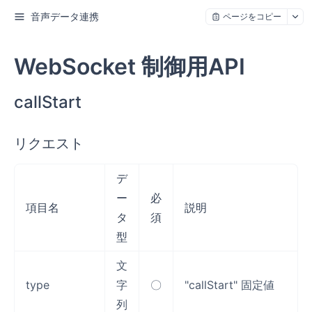
音声データ連携
ページをコピー
WebSocket 制御用API
callStart
リクエスト
デ
ー
必
項目名
説明
タ
須
型
文
type
字
〇
"callStart" 固定値
列