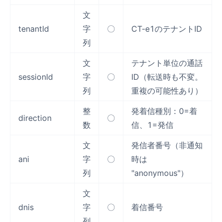
文
tenantId
字
〇
CT-e1のテナントID
列
文
テナント単位の通話
sessionId
字
〇
ID（転送時も不変。
列
重複の可能性あり）
整
発着信種別：0=着
direction
〇
数
信、1=発信
文
発信者番号（非通知
ani
字
〇
時は
列
"anonymous"）
文
dnis
字
〇
着信番号
列