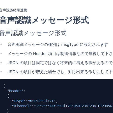
音声認識結果連携
音声認識メッセージ形式
音声認識メッセージ形式
音声認識メッセージの種別は msgType に設定されます
メッセージの Header 項目は制御情報なので無視して下
JSON の項目は固定ではなく将来的に増える事があるの
JSON の項目が増えた場合でも、対応出来る作りにして
{
"Header"
:
{
"sType"
:
"#AsrResultV1"
,
"sChannel"
:
"Server:AsrResultV1:05012341234_F123456
}