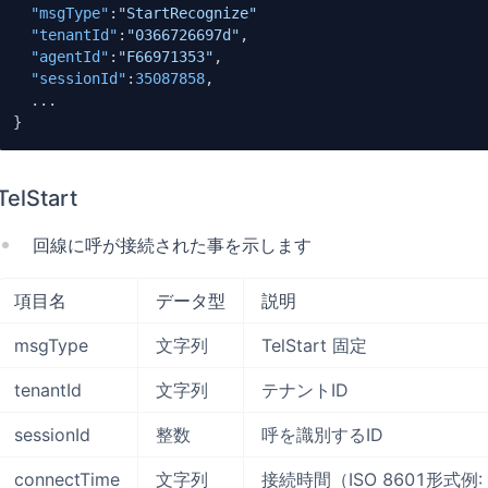
"msgType"
:
"StartRecognize"
"tenantId"
:
"0366726697d"
,
"agentId"
:
"F66971353"
,
"sessionId"
:
35087858
,
}
TelStart
回線に呼が接続された事を示します
項目名
データ型
説明
msgType
文字列
TelStart 固定
tenantId
文字列
テナントID
sessionId
整数
呼を識別するID
connectTime
文字列
接続時間（ISO 8601形式例: 20